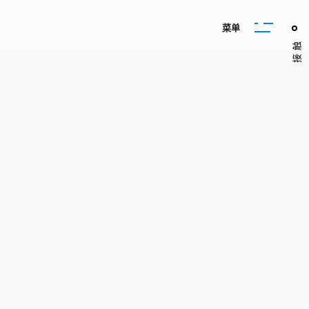
菜
单
接触